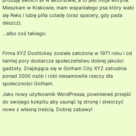
próbuję swoich sił w aktorstwie, a to jest moja witryna.
Mieszkam w Krakowie, mam wspaniałego psa który wabi
się Reks i lubię piña coladę (oraz spacery, gdy pada
deszcz).
…albo coś takiego:
Firma XYZ Doohickey została założona w 1971 roku i od
tamtej pory dostarcza społeczeństwu dobrej jakości
gadżety. Znajdująca się w Gotham City XYZ zatrudnia
ponad 2000 osób i robi niesamowite rzeczy dla
społeczności Gotham.
Jako nowy użytkownik WordPressa, powinieneś przejść
do
swojego kokpitu
aby usunąć tę stronę i stworzyć
nowe z własną treścią. Dobrej zabawy!