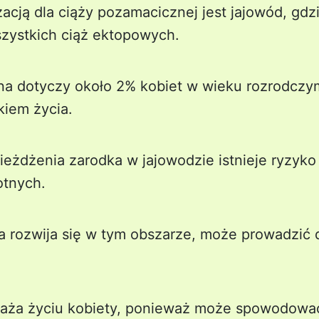
zacją dla ciąży pozamacicznej jest jajowód, gdz
zystkich ciąż ektopowych.
a dotyczy około 2% kobiet w wieku rozrodczym
kiem życia.
eżdżenia zarodka w jajowodzie istnieje ryzyk
otnych.
ża rozwija się w tym obszarze, może prowadzić 
raża życiu kobiety, ponieważ może spowodować