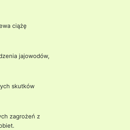
zewa ciążę
dzenia jajowodów,
nych skutków
ych zagrożeń z
biet.