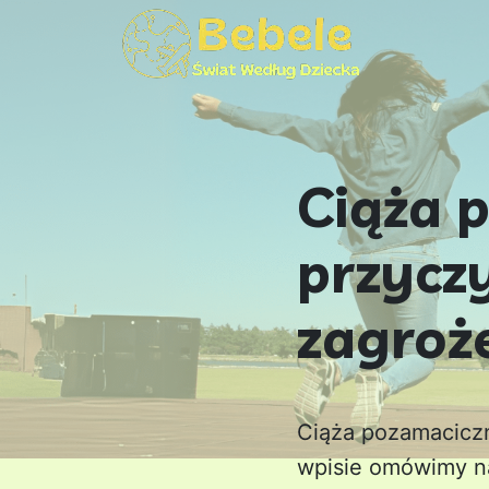
Ciąża 
przycz
zagroż
Ciąża pozamaciczn
wpisie omówimy na