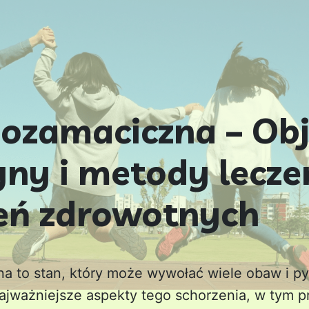
pozamaciczna – Ob
yny i metody lecze
eń zdrowotnych
a to stan, który może wywołać wiele obaw i p
jważniejsze aspekty tego schorzenia, w tym p