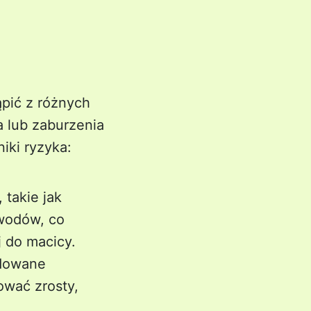
pić z różnych
 lub zaburzenia
iki ryzyka:
 takie jak
owodów, co
j do macicy.
odowane
ować zrosty,