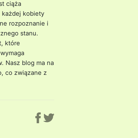
st ciąża
 każdej kobiety
sne rozpoznanie i
cznego stanu.
, które
t wymaga
ów. Nasz blog ma na
o, co związane z