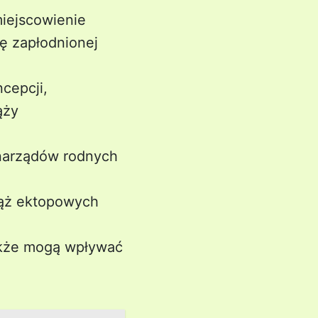
iejscowienie
ę zapłodnionej
cepcji,
ąży
 narządów rodnych
ciąż ektopowych
także mogą wpływać