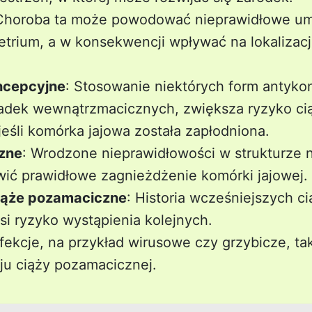
 Choroba ta może powodować nieprawidłowe um
rium, a w konsekwencji wpływać na lokalizacj
ncepcyjne
: Stosowanie niektórych form antykon
adek wewnątrzmacicznych, zwiększa ryzyko ci
eśli komórka jajowa została zapłodniona.
zne
: Wrodzone nieprawidłowości w strukturze
ić prawidłowe zagnieżdżenie komórki jajowej.
iąże pozamaciczne
: Historia wcześniejszych 
i ryzyko wystąpienia kolejnych.
infekcje, na przykład wirusowe czy grzybicze, 
ju ciąży pozamacicznej.