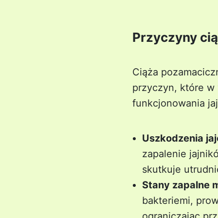
Przyczyny ci
Ciąża pozamaciczn
przyczyn, które w
funkcjonowania ja
Uszkodzenia j
zapalenie jajni
skutkuje utrudn
Stany zapalne 
bakteriemi, pro
ograniczając prz