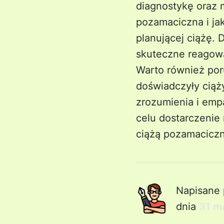
diagnostykę oraz m
pozamaciczna i jak
planującej ciążę. 
skuteczne reagowa
Warto również por
doświadczyły cią
zrozumienia i empa
celu dostarczenie 
ciążą pozamacicz
Napisane 
dnia
31 m