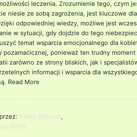
ożliwości leczenia. Zrozumienie tego, czym je
ie niesie ze sobą zagrożenia, jest kluczowe dla
Dzięki odpowiedniej wiedzy, możliwe jest wcze
nie w sytuacji, gdy dojdzie do tego niebezpie
uszyć temat wsparcia emocjonalnego dla kobiet
ży pozamacicznej, ponieważ ten trudny momen
tii zarówno ze strony bliskich, jak i specjalist
rzetelnych informacji i wsparcia dla wszystkieg
ną.
Read More
przez:
Kamil Wilczek
,
aja 2025