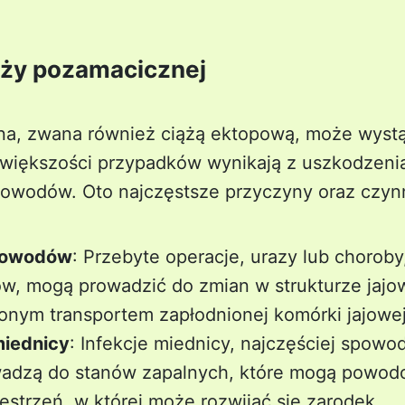
ąży pozamacicznej
a, zwana również ciążą ektopową, może wystą
 większości przypadków wynikają z uszkodzenia
jowodów. Oto najczęstsze przyczyny oraz czynn
ajowodów
: Przebyte operacje, urazy lub choroby,
ków, mogą prowadzić do zmian w strukturze jaj
ionym transportem zapłodnionej komórki jajowe
miednicy
: Infekcje miednicy, najczęściej spow
wadzą do stanów zapalnych, które mogą powod
estrzeń, w której może rozwijać się zarodek.