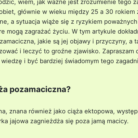
odzic, wiem, jak ważne jest zrozumienie tego z
obiet, głównie w wieku między 25 a 30 rokiem 
e, a sytuacja wiąże się z ryzykiem poważnych 
re mogą zagrażać życiu. W tym artykule dokła
zamaciczna, jakie są jej objawy i przyczyny, a t
zować i leczyć to groźne zjawisko. Zapraszam d
wiedzę i być bardziej świadomym tego zagadni
ąża pozamaciczna?
a, znana również jako ciąża ektopowa, występ
ka jajowa zagnieżdża się poza jamą macicy.