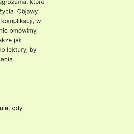
agrożenia, które
życia. Objawy
komplikacji, w
dnie omówimy,
akże jak
o lektury, by
enia.
uje, gdy