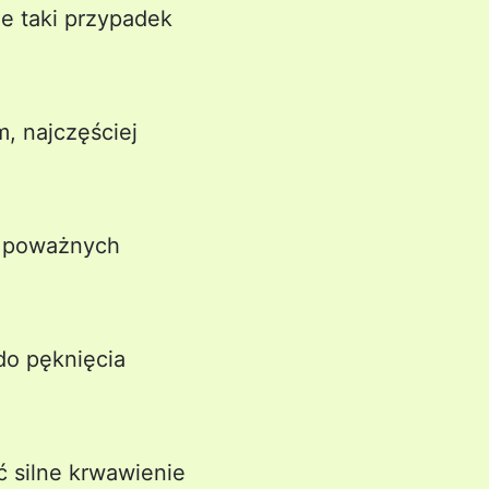
ie taki przypadek
, najczęściej
o poważnych
do pęknięcia
 silne krwawienie