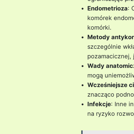
Endometrioza
:
komórek endomet
komórki.
Metody antyko
szczególnie wkł
pozamacicznej, j
Wady anatomic
mogą uniemożliw
Wcześniejsze c
znacząco podnos
Infekcje
: Inne 
na ryzyko rozwo