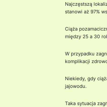
Najczęstszą lokali
stanowi aż 97% ws
Ciąża pozamaciczn
między 25 a 30 ro
W przypadku zagni
komplikacji zdrow
Niekiedy, gdy cią
jajowodu.
Taka sytuacja zag