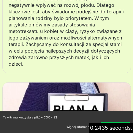
negatywnie wpływać na rozwój płodu. Dlatego
kluczowe jest, aby świadome podejście do terapii i
planowania rodziny było priorytetem. W tym
artykule omówimy zasady stosowania
metotreksatu u kobiet w ciąży, ryzyko związane z
jego zażywaniem oraz możliwości alternatywnych
terapii. Zachęcamy do konsultacji ze specjalistami
w celu podjęcia najlepszych decyzji dotyczących
zdrowia zarówno przyszłych matek, jak i ich
dzieci.
Ta witryna korzysta z plików COOKIES
0.2435 seconds.
Więcej informacji
Akceptuję