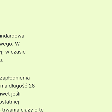
standardowa
owego. W
j, w czasie
i.
 zapłodnienia
 ma długość 28
wet jeśli
ostatniej
 trwania ciąży o te