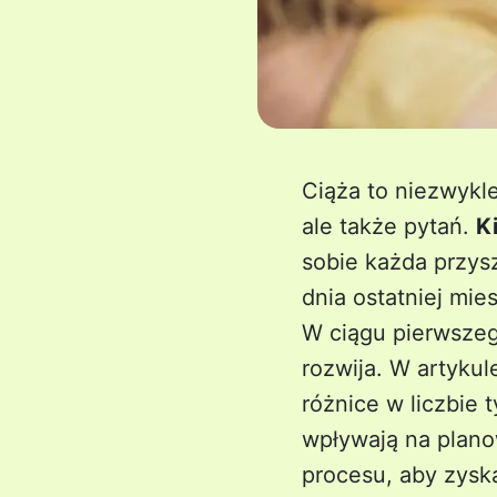
Ciąża to niezwykl
ale także pytań.
K
sobie każda przysz
dnia ostatniej mie
W ciągu pierwszego
rozwija. W artykul
różnice w liczbie 
wpływają na planow
procesu, aby zysk