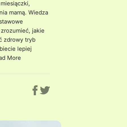
miesiączki,
ania mamą. Wiedza
dstawowe
zrozumieć, jakie
ć zdrowy tryb
iecie lepiej
ad More