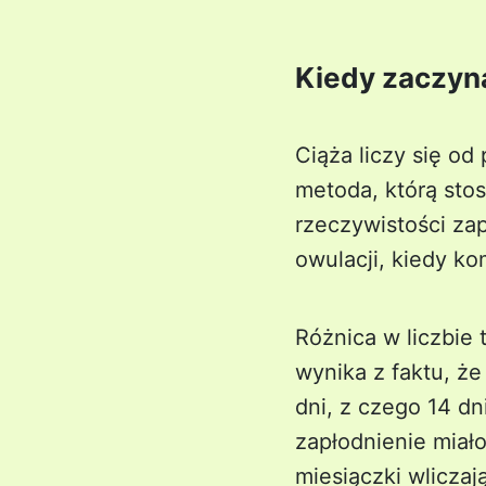
Kiedy zaczyna
Ciąża liczy się od
metoda, którą sto
rzeczywistości zap
owulacji, kiedy ko
Różnica w liczbie 
wynika z faktu, ż
dni, z czego 14 dn
zapłodnienie miało
miesiączki wliczaj