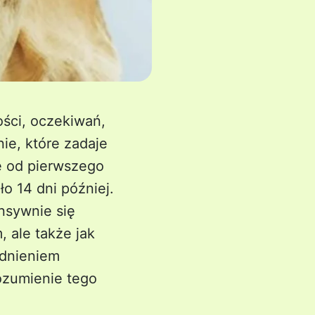
ości, oczekiwań,
ie, które zadaje
ię od pierwszego
ło 14 dni później.
nsywnie się
, ale także jak
odnieniem
rozumienie tego