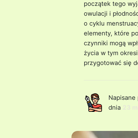
początek tego wyj
owulacji i płodno
o cyklu menstrua
elementy, które p
czynniki mogą wpł
życia w tym okresi
przygotować się do
Napisane 
dnia
23 m