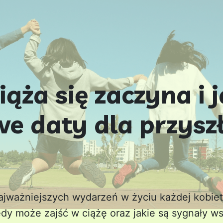
iąża się zaczyna i 
we daty dla przysz
najważniejszych wydarzeń w życiu każdej kobiet
edy może zajść w ciążę oraz jakie są sygnały w