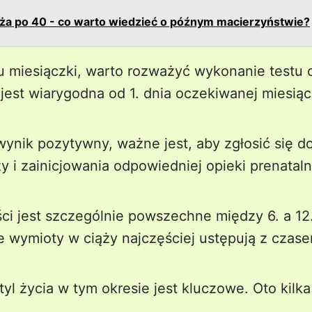
ża po 40 - co warto wiedzieć o późnym macierzyństwie?
 miesiączki, warto rozważyć wykonanie testu 
jest wiarygodna od 1. dnia oczekiwanej miesiąc
wynik pozytywny, ważne jest, aby zgłosić się d
y i zainicjowania odpowiedniej opieki prenataln
i jest szczególnie powszechne między 6. a 12.
e wymioty w ciąży najczęściej ustępują z czas
tyl życia w tym okresie jest kluczowe. Oto kil