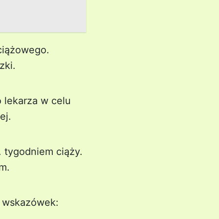
ciążowego.
zki.
o lekarza w celu
ej.
 tygodniem ciąży.
em.
ka wskazówek: