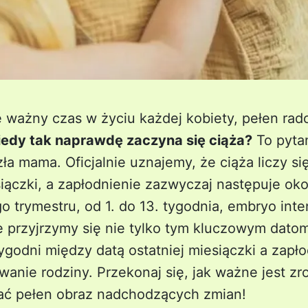
e ważny czas w życiu każdej kobiety, pełen rad
iedy tak naprawdę zaczyna się ciąża?
To pytan
ła mama. Oficjalnie uznajemy, że ciąża liczy s
siączki, a zapłodnienie zazwyczaj następuje oko
 trymestru, od 1. do 13. tygodnia, embryo inte
e przyjrzymy się nie tylko tym kluczowym datom
tygodni między datą ostatniej miesiączki a zapł
anie rodziny. Przekonaj się, jak ważne jest z
ać pełen obraz nadchodzących zmian!