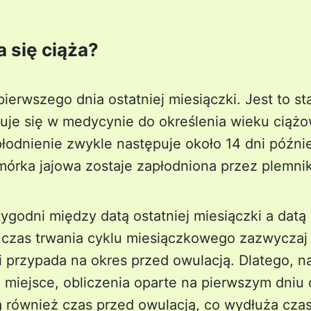
 się ciąża?
 pierwszego dnia ostatniej miesiączki. Jest to 
suje się w medycynie do określenia wieku ciąż
łodnienie zwykle następuje około 14 dni późnie
mórka jajowa zostaje zapłodniona przez plemnik
tygodni między datą ostatniej miesiączki a datą
e czas trwania cyklu miesiączkowego zazwyczaj
i przypada na okres przed owulacją. Dlatego, na
 miejsce, obliczenia oparte na pierwszym dniu 
ą również czas przed owulacją, co wydłuża czas