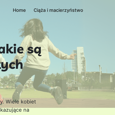
Home
Ciąża i macierzyństwo
jakie są
łych
y. Wiele kobiet
skazujące na