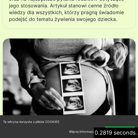
jego stosowania. Artykuł stanowi cenne źródło
wiedzy dla wszystkich, którzy pragną świadomie
podejść do tematu żywienia swojego dziecka.
Ta witryna korzysta z plików COOKIES
0.2819 seconds.
Więcej informacji
Akceptuję