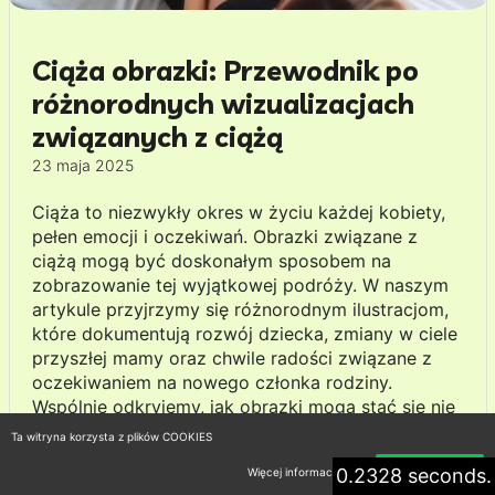
Ciąża obrazki: Przewodnik po
różnorodnych wizualizacjach
związanych z ciążą
23 maja 2025
Ciąża to niezwykły okres w życiu każdej kobiety,
pełen emocji i oczekiwań. Obrazki związane z
ciążą mogą być doskonałym sposobem na
zobrazowanie tej wyjątkowej podróży. W naszym
artykule przyjrzymy się różnorodnym ilustracjom,
które dokumentują rozwój dziecka, zmiany w ciele
przyszłej mamy oraz chwile radości związane z
oczekiwaniem na nowego członka rodziny.
Wspólnie odkryjemy, jak obrazki mogą stać się nie
tylko źródłem informacji, ale także pięknym i
Ta witryna korzysta z plików COOKIES
sentymentalnym zapisem tej wspaniałej przygody.
0.2328 seconds.
Więcej informacji
Akceptuję
Zachęcamy do zagłębienia się w ten temat i