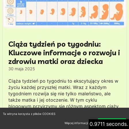
Ciąża tydzień po tygodniu:
Kluczowe informacje o rozwoju i
zdrowiu matki oraz dziecka
30 maja 2025
Ciąża tydzień po tygodniu to ekscytujący okres w
życiu każdej przyszłej matki. Wraz z każdym
tygodniem rozwija się nie tylko maleństwo, ale
także matka i jej otoczenie. W tym cyklu
blogowym przyjrzymy się różnym aspektom ciąży
na każdym etapie, od pierwszych tygodni, kiedy
Ta witryna korzysta z plików COOKIES
zarodek zagnieżdża się w macicy, po moment
0.9711 seconds.
Więcej informacji
Akceptuję
narodzin. Omówimy zmiany fizyczne i