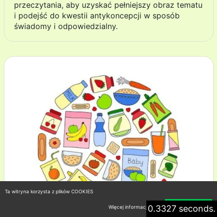
przeczytania, aby uzyskać pełniejszy obraz tematu
i podejść do kwestii antykoncepcji w sposób
świadomy i odpowiedzialny.
Ta witryna korzysta z plików COOKIES
0.3327 seconds.
Więcej informacji
Akceptuję