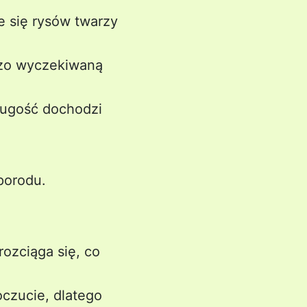
e się rysów twarzy
dzo wyczekiwaną
ługość dochodzi
porodu.
ozciąga się, co
czucie, dlatego