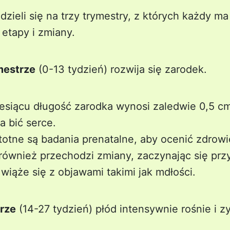
dzieli się na trzy trymestry, z których każdy m
etapy i zmiany.
mestrze
(0-13 tydzień) rozwija się zarodek.
siącu długość zarodka wynosi zaledwie 0,5 cm
a bić serce.
totne są badania prenatalne, aby ocenić zdrowi
również przechodzi zmiany, zaczynając się pr
 wiąże się z objawami takimi jak mdłości.
rze
(14-27 tydzień) płód intensywnie rośnie i z