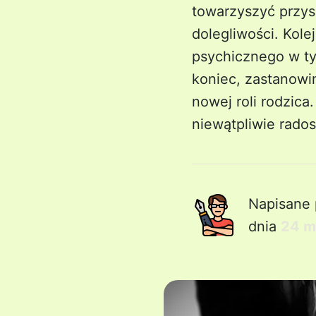
towarzyszyć przy
dolegliwości. Kol
psychicznego w ty
koniec, zastanowi
nowej roli rodzica
niewątpliwie rado
Napisane 
dnia
24 m