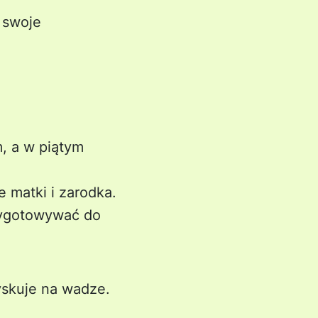
a swoje
, a w piątym
e matki i zarodka.
zygotowywać do
yskuje na wadze.