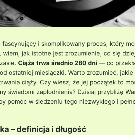
o fascynujący i skomplikowany proces, który mo
, wiem, jak istotne jest zrozumienie, co się dzi
zasie.
Ciąża trwa średnio 280 dni
— co przekła
 od ostatniej miesiączki. Warto zrozumieć, jaki
 trwania ciąży. Czy wiesz, że jej początek to m
my świadomi zapłodnienia? Dzisiaj przybliżę Wa
 aby pomóc w śledzeniu tego niezwykłego i pełn
a – definicja i długość