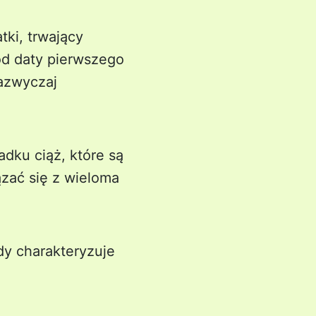
tki, trwający
od daty pierwszego
zazwyczaj
dku ciąż, które są
zać się z wieloma
dy charakteryzuje