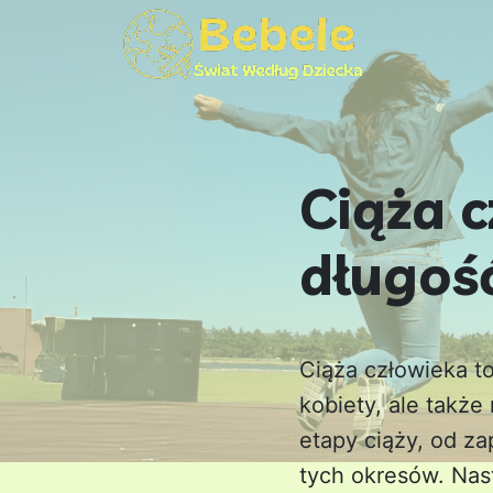
Ciąża c
długość
Ciąża człowieka to
kobiety, ale takż
etapy ciąży, od za
tych okresów. Nas