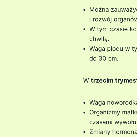
Można zauważyć 
i rozwój organ
W tym czasie ko
chwilą.
Waga płodu w ty
do 30 cm.
W
trzecim trymes
Waga noworodka 
Organizmy matki 
czasami wywołuj
Zmiany hormonal