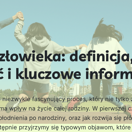
złowieka: definicja
 i kluczowe infor
 niezwykle fascynujący proces, który nie tylko 
e ma wpływ na życie całej rodziny. W pierwszej
płodnienia po narodziny, oraz jak rozwija się p
tępnie przyjrzymy się typowym objawom, któr