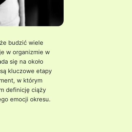
że budzić wiele
eje w organizmie w
da się na około
e są kluczowe etapy
oment, w którym
m definicję ciąży
ego emocji okresu.