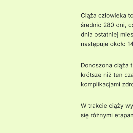
Ciąża człowieka to
średnio 280 dni, 
dnia ostatniej mie
następuje około 14
Donoszona ciąża to
krótsze niż ten c
komplikacjami zdr
W trakcie ciąży wy
się różnymi etapa