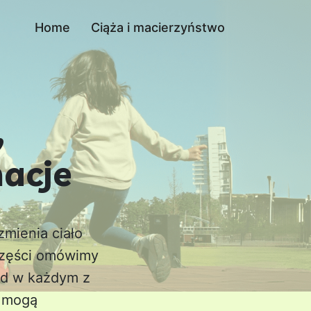
Home
Ciąża i macierzyństwo
,
macje
zmienia ciało
 części omówimy
łód w każdym z
e mogą