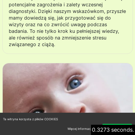
potencjalne zagrożenia i zalety wczesnej
diagnostyki. Dzięki naszym wskazówkom, przyszłe
mamy dowiedzą się, jak przygotować się do
wizyty oraz na co zwrócić uwagę podczas
badania. To nie tylko krok ku pełniejszej wiedzy,
ale również sposób na zmniejszenie stresu
związanego z ciążą.
Ta witryna korzysta z plików COOKIES
0.3273 seconds.
Więcej informacji
Akceptuję